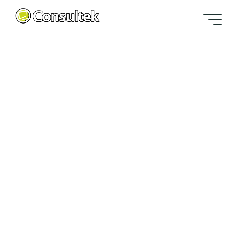
Saltar
al
contenido
Bienvenidos