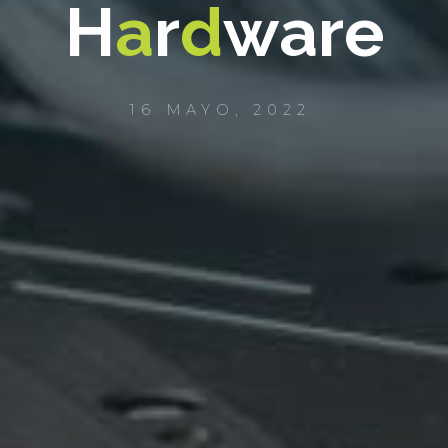
H
a
r
d
w
a
r
e
16 MAYO, 2022